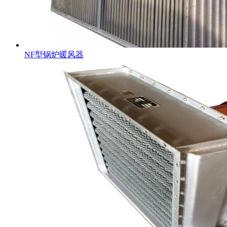
NF型锅炉暖风器